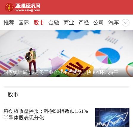
推荐
国际
股市
金融
商业
产经
公司
汽车
地
国家统计局：2月份工业企业生产恢复加快 PPI环比持平
股市
科创板收盘播报：科创50指数跌1.61%
半导体股表现分化