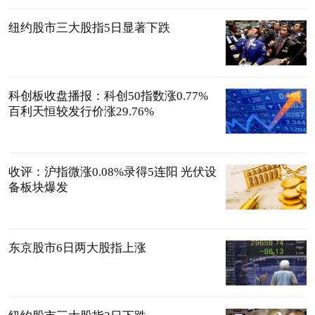
纽约股市三大股指5日显著下跌
科创板收盘播报：科创50指数涨0.77%
百利天恒较发行价涨29.76%
收评：沪指微涨0.08%录得5连阳 光伏设
备板块爆发
东京股市6日两大股指上涨