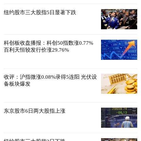
纽约股市三大股指5日显著下跌
科创板收盘播报：科创50指数涨0.77%
百利天恒较发行价涨29.76%
收评：沪指微涨0.08%录得5连阳 光伏设
备板块爆发
东京股市6日两大股指上涨