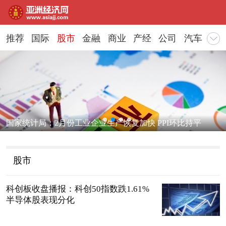
推荐
国际
股市
金融
商业
产经
公司
汽车
地
国家统计局：2月份工业企业生产恢复加快 PPI环比持平
股市
科创板收盘播报：科创50指数跌1.61%
半导体股表现分化